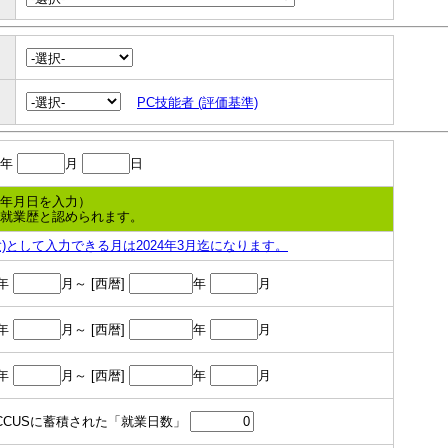
PC技能者 (評価基準)
年
月
日
得年月日を入力）
で就業歴と認められます。
)として入力できる月は2024年3月迄になります。
年
月～ [西暦]
年
月
年
月～ [西暦]
年
月
年
月～ [西暦]
年
月
のCCUSに蓄積された「就業日数」