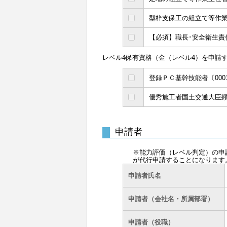
型枠支保工の組立て等作業主
【必須】職長･安全衛生責任者
レベル4保有資格（金（レベル4）を申請
登録ＰＣ基幹技能者〔000
優秀施工者国土交通大臣顕
申請者
※能力評価（レベル判定）の申
が代行申請することになります
申請者氏名
申請者（会社名・所属部署）
申請者（役職）