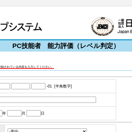
PC技能者 能力評価（レベル判定）
登録されている内容を入力してください。
-01 [半角数字]
年
月
日