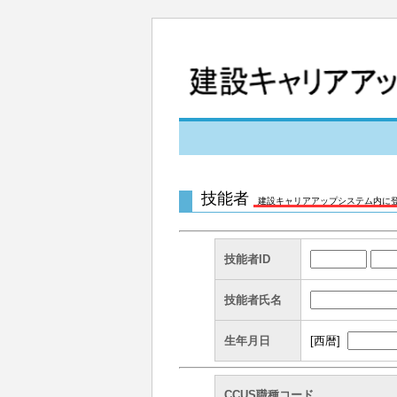
技能者
建設キャリアアップシステム内に
技能者ID
技能者氏名
生年月日
[西暦]
CCUS職種コード