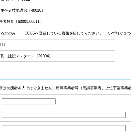
任者技能講習〔40010〕
教育〔60001,60011〕
する方のみ） CCUSへ登録している資格を☑してください。
（いずれか１つ
11〕
彰（建設マスター）〔91004〕
請は技能者本人ではできません。所属事業者等（元請事業者、上位下請事業
。