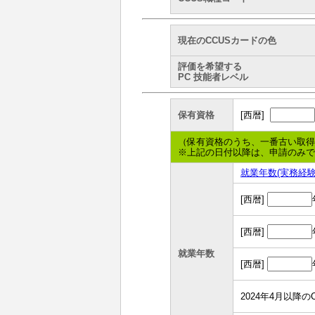
現在のCCUSカードの色
評価を希望する
PC 技能者レベル
保有資格
[西暦]
（保有資格のうち、一番古い取
※上記の日付以降は、申請のみ
就業年数(実務経験
[西暦]
[西暦]
就業年数
[西暦]
2024年4月以降