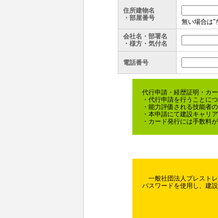
住所建物名
・部屋番号
無い場合は"
会社名・部署名
・様方・気付名
電話番号
代行申請・経歴証明・カー
・代行申請を行うことにつ
・能力評価される技能者の
・本申請にて建設キャリア
・カード発行には手数料が
一般社団法人プレストレス
パスワードを使用し、建設