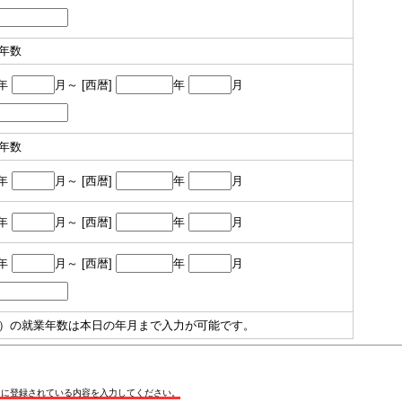
年数
年
月～ [西暦]
年
月
年数
年
月～ [西暦]
年
月
年
月～ [西暦]
年
月
年
月～ [西暦]
年
月
）の就業年数は本日の年月まで入力が可能です。
内に登録されている内容を入力してください。