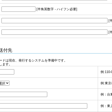
[半角英数字 - ハイフン必要]
[
[
送付先
ードは現在、発行するシステムを準備中です。
します。
例:110-
例:東京
例：台
例：東