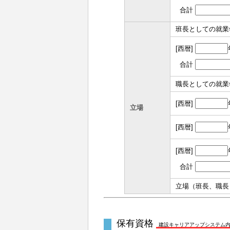
合計
班長としての就業
[西暦]
合計
職長としての就業
[西暦]
立場
[西暦]
[西暦]
合計
立場（班長、職長
保有資格
建設キャリアアップシステム