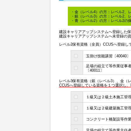
・金（レベル4）の方：レベル2、
・銀（レベル3）の方：レベル2、
・青（レベル2）の方：レベル2の
建設キャリアアップシステムへ登録した
建設キャリアアップシステムへ未登録の
レベル2保有資格（全員）CCUSへ登録
玉掛け技能講習〔40040〕
足場の組立て等作業従事者
〔40011〕
レベル3保有資格（銀（レベル3）、金（
CCUSへ登録している資格を１つ選択し
１級又は２級土木施工管理技士
１級又は２級建築施工管理技士
コンクリート橋架設等作業主
足場の組立て等作業主任者技