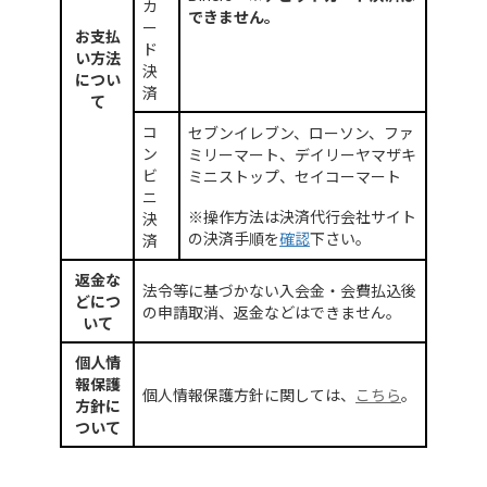
カ
できません。
ー
基幹技能者講習
お支払
ド
い方法
決
建設機械施工技術検定試験
につい
済
て
建設技能者の能力評価制度
コ
セブンイレブン、ローソン、ファ
外国人技能実習生
ン
ミリーマート、デイリーヤマザキ
ビ
ミニストップ、セイコーマート
ニ
※操作方法は決済代行会社サイト
決
の決済手順を
確認
下さい。
済
返金な
法令等に基づかない入会金・会費払込後
どにつ
の申請取消、返金などはできません。
いて
個人情
報保護
個人情報保護方針に関しては、
こちら
。
方針に
ついて