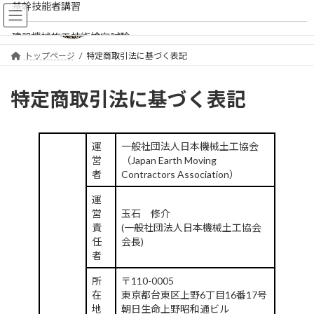
基幹技能者講習
コ
ナ
ン
ビ
テ
ゲ
建設機械施工技術検定試験
ン
ー
トップページ
特定商取引法に基づく表記
ツ
シ
建設技能者の能力評価制度
へ
ョ
ス
ン
特定商取引法に基づく表記
外国人技能実習生
キ
に
ッ
移
プ
動
Contents
運
一般社団法人日本機械土工協会
営
（Japan Earth Moving
協会概要
者
Contractors Association）
組織
運
営
玉石 修介
本部／支部一覧
責
(一般社団法人日本機械土工協会
任
会長)
役員名簿（令和7年度）
者
会員一覧
所
〒110-0005
在
東京都台東区上野6丁目16番17号
北海道支部
地
朝日生命上野昭和通ビル