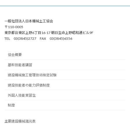
一般社団法人日本機械土工協会
〒110-0005
東京都台東区上野6丁目16-17 朝日生命上野昭和通ビル9F
TEL 03(3845)2727 FAX 03(3845)6556
協会概要
基幹技能者講習
建設機械施工管理技術検定試験
建設技能者の能力評価制度
外国人技能実習生
制度
主要建設機械諸元表