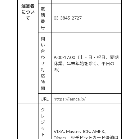
東北支部
運営者
電
につい
関東支部
話
03-3845-2727
て
番
中部支部
号
静岡支部
問
い
北陸支部
合
わ
9:00-17:00（土・日・祝日、夏期
近畿支部
せ
休業、年末年始を除く、平日の
対
み）
中国支部
応
四国支部
時
間
九州支部
URL
https://jemca.jp/
賛助会員
ク
教育
レ
ジ
委員会活動について
ッ
VISA､Master､JCB､AMEX､
ト
Diners ※
デビットカード決済は
情報開示