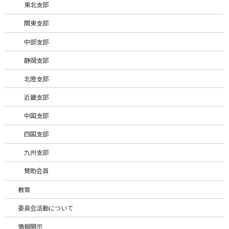
2026年8月3日
未分類
東北支部
8/29・30 東京開催 建設特定技能２号評価試験対策 テキスト理
関東支部
解度向上講習 のご案内
中部支部
2026年8月3日
未分類
令和８年度建設機械施工管理技術検定試験(実地)受験準備講習会の
静岡支部
受付を開始いたしました
北陸支部
2026年7月25日
未分類
近畿支部
8/1・2 仙台開催 建設特定技能２号評価試験対策 テキスト理解
度向上講習 のご案内
中国支部
四国支部
2026年7月22日
未分類
令和8年度建設機械施工管理技術検定試験(実地)受験準備講習会の
九州支部
日程等を更新いたしました。
賛助会員
2026年7月2日
未分類
教育
2026年6月 登録機械土工基幹技能者講習 公共交通機関の運休で
来場できなかった方
委員会活動について
情報開示
2026年7月1日
未分類