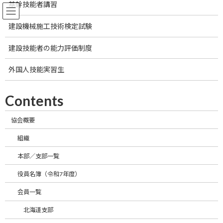
基幹技能者講習
コ
ナ
ン
ビ
テ
ゲ
建設機械施工技術検定試験
ン
ー
ツ
シ
建設技能者の能力評価制度
へ
ョ
工事の機械化・近代化や安全の確保、合理化の推進、国内外の技能・技術者
の育成や福祉の増進等の事業を通じて建設事業の進歩改善に寄与するととも
ス
ン
外国人技能実習生
に、機械土工工事に関する施工技術や労働生産性を向上させ、コストを縮減
キ
に
し、より良い建設サービスに努めてまいります。
ッ
移
プ
動
Contents
協会概要
一般社団法人日本機械土工協会は工事の機械化・近代化や安全
の確保、合理化の推進、国内外の技能・技術者の育成や福祉の増
組織
進等の事業を通じて建設事業の進歩改善に寄与するとともに、機
械土工工事に関する施工技術や労働生産性を向上させ、コストを
本部／支部一覧
縮減し、より良い建設サービスに努めてまいります。
役員名簿（令和7年度）
お知らせ
会員一覧
北海道支部