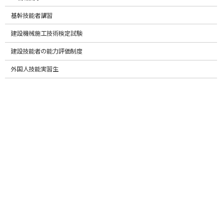
2026年9月実施 登録土工基幹技能者講習の募集を開始しました。
基幹技能者講習
建設機械施工技術検定試験
外国人材の活用について
建設技能者の能力評価制度
外国人技能実習生