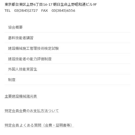
東京都台東区上野6丁目16-17 朝日生命上野昭和通ビル9F
TEL 03(3845)2727 FAX 03(3845)6556
協会概要
基幹技能者講習
建設機械施工管理技術検定試験
建設技能者の能力評価制度
外国人技能実習生
制度
主要建設機械諸元表
特定会員会費のお支払方法ついて
特定会員 よくある質問（会費・証明書等）