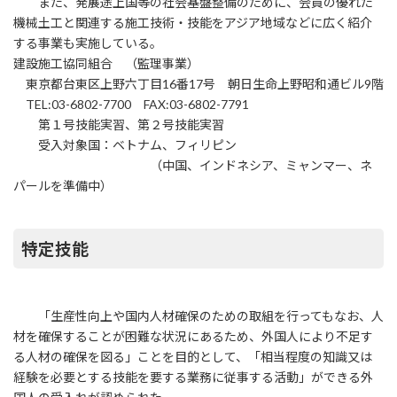
また、発展途上国等の社会基盤整備のために、会員の優れた
東北支部
機械土工と関連する施工技術・技能をアジア地域などに広く紹介
関東支部
する事業も実施している。
建設施工協同組合 （監理事業）
中部支部
東京都台東区上野六丁目16番17号 朝日生命上野昭和通ビル9階
TEL:03-6802-7700 FAX:03-6802-7791
静岡支部
第１号技能実習、第２号技能実習
北陸支部
受入対象国：ベトナム、フィリピン
（中国、インドネシア、ミャンマー、ネ
近畿支部
パールを準備中）
中国支部
四国支部
特定技能
九州支部
賛助会員
「生産性向上や国内人材確保のための取組を行ってもなお、人
教育
材を確保することが困難な状況にあるため、外国人により不足す
る人材の確保を図る」ことを目的として、「相当程度の知識又は
委員会活動について
経験を必要とする技能を要する業務に従事する活動」ができる外
情報開示