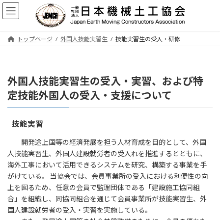
基幹技能者講習
コ
ナ
ン
ビ
テ
ゲ
建設機械施工技術検定試験
ン
ー
トップページ
外国人技能実習生
技能実習生の受入・研修
ツ
シ
建設技能者の能力評価制度
へ
ョ
ス
ン
外国人技能実習生
キ
に
外国人技能実習生の受入・実習、および特
ッ
移
プ
動
定技能外国人の受入・支援について
Contents
協会概要
技能実習
組織
開発途上国等の経済発展を担う人材育成を目的として、外国
人技能実習生、外国人建設就労者の受入れを推進するとともに、
本部／支部一覧
海外工事において活用できるシステムを研究、構築する事業を手
役員名簿（令和7年度）
がけている。 当協会では、会員事業所の受入における利便性の向
上を図るため、任意の会員で監理団体である「建設施工協同組
会員一覧
合」を組織し、同協同組合を通じて会員事業所が技能実習生、外
北海道支部
国人建設就労者の受入・実習を実施している。