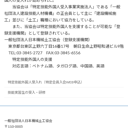
国人の受入れが認められた。
当協会は「特定技能外国人受入事業実施法人」である「一般
基幹技能者講習
社団法人建設技能人材機構」の正会員として主に「建設機械施
建設機械施工技術検定試験
工」並びに「土工」職種において協力をしている。
また、当協会は特定技能外国人を支援することが可能な「登
建設技能者の能力評価制度
録支援機関」として登録されている。
一般社団法人日本機械土工協会（登録支援機関）
外国人技能実習生
東京都台東区上野六丁目16番17号 朝日生命上野昭和通ビル9階
TEL:03-3845-2727 FAX:03-3845-6556
特定技能外国人の支援
対応言語：ベトナム語、タガログ語、中国語、英語
特定技能外国人受入れ（特定会員入会WEB申込）
技能実習生の受入・研修
一般社団法人日本機械土工協会
〒110-0005