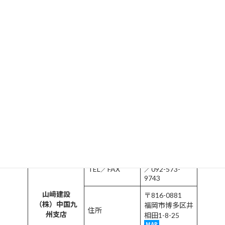
代表
落合 重太
0949-52-0681
TEL／FAX
／0949-52-
1744
（株）双一開
〒822-0143
発
住所
福岡県宮若市高
野597
Email
https://souichi.
HP
co.jp/
代表
赤木 健介
092-501-9761
TEL／FAX
／092-573-
9743
山﨑建設
〒816-0881
（株）中国九
福岡市博多区井
住所
州支店
相田1-8-25