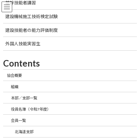
基幹技能者講習
コ
ナ
ン
ビ
テ
ゲ
建設機械施工技術検定試験
ン
ー
トップページ
協会概要
九州支部
ツ
シ
建設技能者の能力評価制度
へ
ョ
ス
ン
外国人技能実習生
キ
に
代表
獅子島 正文
ッ
移
プ
動
Contents
092-762-5772
TEL／FAX
／092-762-
5773
協会概要
〒810-0062
組織
水谷建設
福岡県福岡市中
（株）福岡支
住所
央区荒戸1-1-
本部／支部一覧
店
3 大濠JOYビ
役員名簿（令和7年度）
ル４F
Email
会員一覧
https://mizuken
北海道支部
HP
.ne.jp/