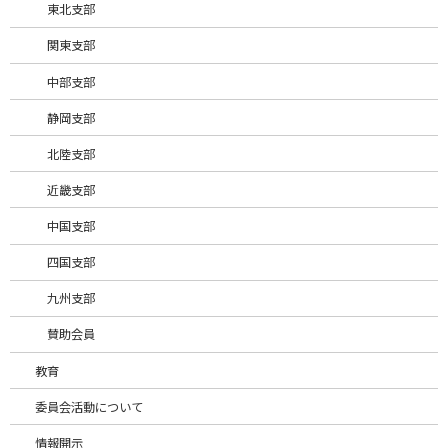
東北支部
代表
内田 勝士
関東支部
092-707-7952
中部支部
TEL／FAX
／092-707-
7953
静岡支部
〒814-0165
矢西（株）
北陸支部
福岡市早良区次
住所
郎丸6-11-14
近畿支部
中国支部
con@yanishi.co
Email
.jp
四国支部
九州支部
代表
玉石 修介
賛助会員
092-521-2136
TEL／FAX
／092-522-
教育
6594
委員会活動について
〒815-0081
玉石重機
福岡市南区那の
情報開示
（株）
住所