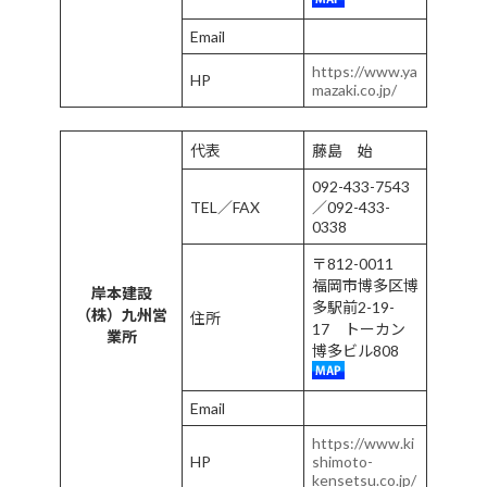
Email
https://www.ya
HP
mazaki.co.jp/
代表
藤島 始
092-433-7543
TEL／FAX
／092-433-
0338
〒812-0011
福岡市博多区博
岸本建設
多駅前2-19-
（株）九州営
住所
17 トーカン
業所
博多ビル808
Email
https://www.ki
HP
shimoto-
kensetsu.co.jp/