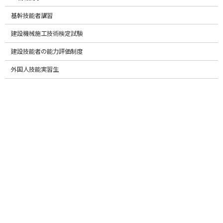
川1－12－12
基幹技能者講習
Email
建設機械施工技術検定試験
https://www.ta
HP
建設技能者の能力評価制度
maishi.co.jp/
外国人技能実習生
代表
河本 裕一
092-631-4040
TEL／FAX
／092-631-
4043
九州総合建設
〒812-0053
（株）
住所
福岡市東区箱崎
2-54-21
Email
https://www.ky
HP
usyu-gc.co.jp/