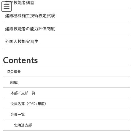
基幹技能者講習
コ
ナ
ン
ビ
テ
ゲ
建設機械施工技術検定試験
ン
ー
トップページ
協会概要
本部／支部一覧
ツ
シ
建設技能者の能力評価制度
へ
ョ
ス
ン
外国人技能実習生
キ
に
ッ
移
本部
プ
動
Contents
協会概要
組織
本部／支部一覧
役員名簿（令和7年度）
会員一覧
北海道支部