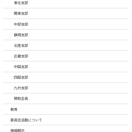
東北支部
関東支部
中部支部
静岡支部
北陸支部
近畿支部
中国支部
四国支部
地下鉄上野駅 徒歩5分、JR上野駅 徒歩10分

九州支部
〒110－0005　東京都台東区上野6丁目16番17号 朝日生命上野昭
和通ビル９階

賛助会員
教育
支部一覧
委員会活動について
情報開示