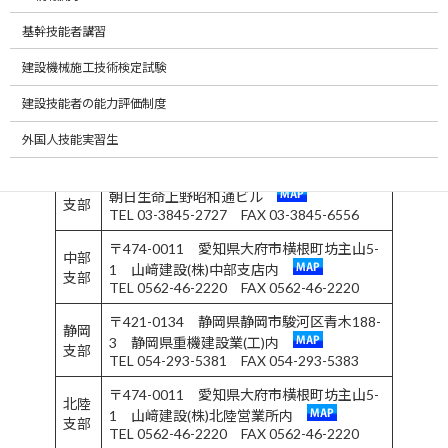
北海
〒064-0824 北海道札幌市中央区北4条西
基幹技能者講習
道支
27-1-5 大東工業(株)内
部
TEL 011-641-1411 FAX 011-631-9745
建設機械施工技術検定試験
〒013-0036 秋田県横手市駅前町13-8 創
建設技能者の能力評価制度
東北
和建設(株)内
支部
外国人技能実習生
TEL 0182-32-2680 FAX 0182-32-7500
〒110-0015 東京都台東区上野6-16-17
関東
朝日生命上野昭和通ビル
支部
TEL 03-3845-2727 FAX 03-3845-6556
〒474-0011 愛知県大府市横根町坊主山5-
中部
1 山﨑建設(株)中部支店内
支部
TEL 0562-46-2220 FAX 0562-46-2220
〒421-0134 静岡県静岡市駿河区青木188-
静岡
3 静岡県重機建設業(工)内
支部
TEL 054-293-5381 FAX 054-293-5383
〒474-0011 愛知県大府市横根町坊主山5-
北陸
1 山﨑建設(株)北陸営業所内
支部
TEL 0562-46-2220 FAX 0562-46-2220