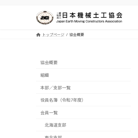
コ
ナ
ン
ビ
テ
ゲ
ン
ー
ツ
シ
トップページ
協会概要
へ
ョ
ス
ン
キ
に
ッ
移
協会概要
プ
動
組織
本部／支部一覧
役員名簿（令和7年度）
会員一覧
北海道支部
東北支部