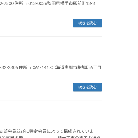
32-7500 住所 〒013-0036秋田県横手市駅前町13-8
続きを読む
3-32-2306 住所 〒061-1417北海道恵庭市駒場町6丁目
続きを読む
支部会員並びに特定会員によって構成されていま
あって、建設事業の機 械土工事の施工を行う