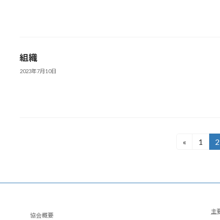
組織
2023年7月10日
投
«
1
2
固
定
稿
ペ
の
ー
ジ
ペ
主
ー
協会概要