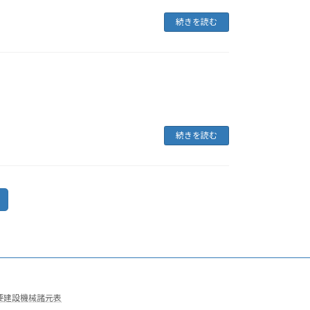
続きを読む
続きを読む
固
定
ペ
ー
ジ
要建設機械諸元表