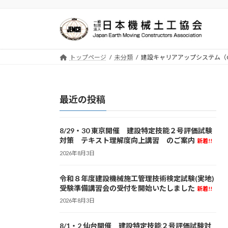
コ
ナ
ン
ビ
テ
ゲ
ン
ー
ツ
シ
トップページ
未分類
建設キャリアアップシステム（
へ
ョ
ス
ン
キ
に
最近の投稿
ッ
移
プ
動
8/29・30 東京開催 建設特定技能２号評価試験
対策 テキスト理解度向上講習 のご案内
新着!!
2026年8月3日
令和８年度建設機械施工管理技術検定試験(実地)
受験準備講習会の受付を開始いたしました
新着!!
2026年8月3日
8/1・2 仙台開催 建設特定技能２号評価試験対