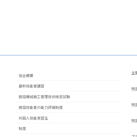
主
協会概要
基幹技能者講習
特
建設機械施工管理技術検定試験
特
建設技能者の能力評価制度
外国人技能実習生
特
制度
プ