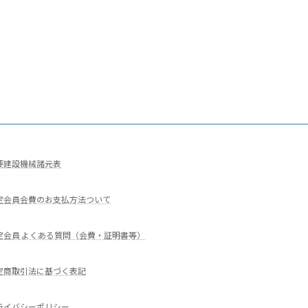
要建設機械諸元表
定会員会費のお支払方法ついて
定会員 よくある質問（会費・証明書等）
定商取引法に基づく表記
ライバシーポリシー