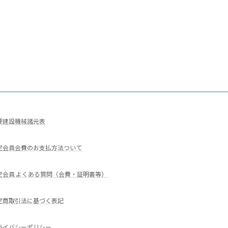
要建設機械諸元表
定会員会費のお支払方法ついて
定会員 よくある質問（会費・証明書等）
定商取引法に基づく表記
ライバシーポリシー