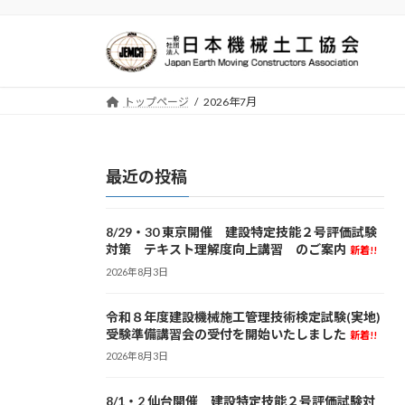
コ
ナ
ン
ビ
テ
ゲ
ン
ー
ツ
シ
トップページ
2026年7月
へ
ョ
ス
ン
キ
に
最近の投稿
ッ
移
プ
動
8/29・30 東京開催 建設特定技能２号評価試験
対策 テキスト理解度向上講習 のご案内
新着!!
2026年8月3日
令和８年度建設機械施工管理技術検定試験(実地)
受験準備講習会の受付を開始いたしました
新着!!
2026年8月3日
8/1・2 仙台開催 建設特定技能２号評価試験対