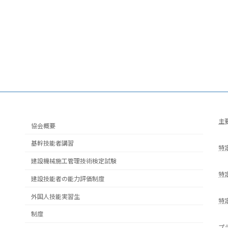
主
協会概要
基幹技能者講習
特
建設機械施工管理技術検定試験
特
建設技能者の能力評価制度
外国人技能実習生
特
制度
プ